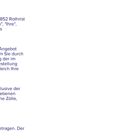
852 Rothrist
, "Ihre",
s
 Angebot
em Sie durch
g der im
stellung
leich Ihre
lusive der
egebenen
he Zölle,
etragen. Der