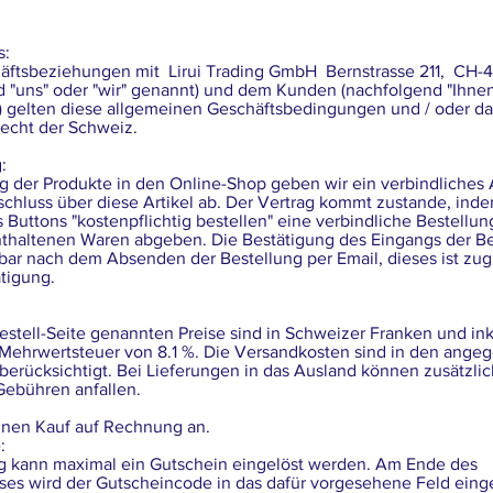
s:
häftsbeziehungen mit Lirui Trading GmbH Bernstrasse 211, CH-4
d "uns" oder "wir" genannt) und dem Kunden (nachfolgend "Ihnen"
) gelten diese allgemeinen Geschäftsbedingungen und / oder da
echt der Schweiz.
:
ng der Produkte in den Online-Shop geben wir ein verbindliches
chluss über diese Artikel ab. Der Vertrag kommt zustande, ind
 Buttons "kostenpflichtig bestellen" eine verbindliche Bestellun
thaltenen Waren abgeben. Die Bestätigung des Eingangs der Be
lbar nach dem Absenden der Bestellung per Email, dieses ist zug
tigung.
Bestell-Seite genannten Preise sind in Schweizer Franken und ink
 Mehrwertsteuer von 8.1 %. Die Versandkosten sind in den ang
 berücksichtigt. Bei Lieferungen in das Ausland können zusätzlic
Gebühren anfallen.
inen Kauf auf Rechnung an.
:
ng kann maximal ein Gutschein eingelöst werden. Am Ende des
ses wird der Gutscheincode in das dafür vorgesehene Feld eing