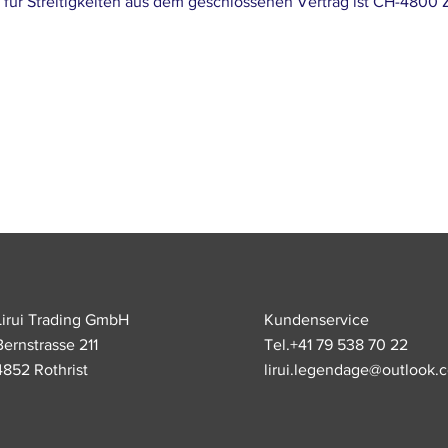
 für Streitigkeiten aus dem geschlossenen Vertrag ist CH-4800 
Lirui Trading GmbH
Kundenservice
Bernstrasse 211
Tel.+41 79 538 70 22
4852 Rothrist
lirui.legendage@outlook.