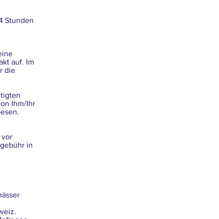
24 Stunden
eine
kt auf. Im
r die
tigten
on Ihm/Ihr
esen.
 vor
sgebühr in
mässer
weiz.