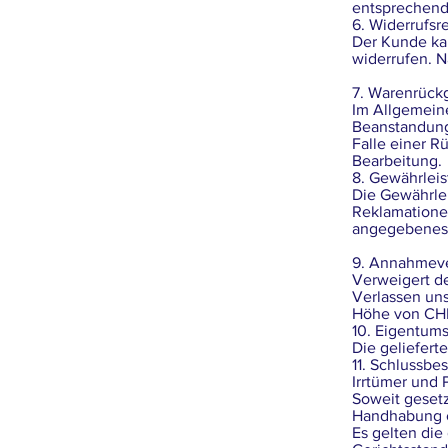
entsprechende
6. Widerrufsr
Der Kunde ka
widerrufen. N
7. Warenrück
Im Allgemeine
Beanstandung 
Falle einer R
Bearbeitung.
8. Gewährleis
Die Gewährle
Reklamationen
angegebenes 
9. Annahmev
Verweigert d
Verlassen uns
Höhe von CH
10. Eigentums
Die geliefert
11. Schlussb
Irrtümer und 
Soweit geset
Handhabung o
Es gelten di