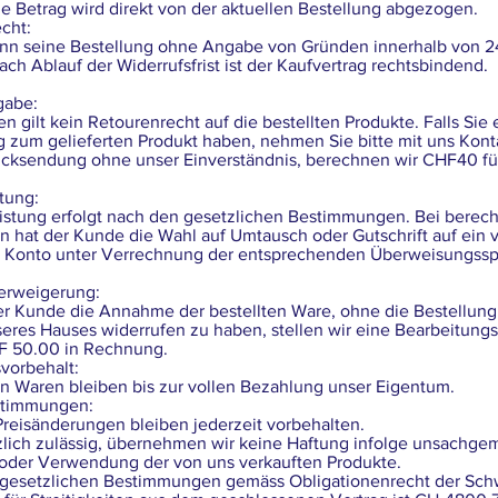
 Betrag wird direkt von der aktuellen Bestellung abgezogen.
echt:
nn seine Bestellung ohne Angabe von Gründen innerhalb von 
ach Ablauf der Widerrufsfrist ist der Kaufvertrag rechtsbindend.
gabe:
n gilt kein Retourenrecht auf die bestellten Produkte. Falls Sie 
zum gelieferten Produkt haben, nehmen Sie bitte mit uns Konta
ücksendung ohne unser Einverständnis, berechnen wir CHF40 fü
tung:
istung erfolgt nach den gesetzlichen Bestimmungen. Bei berech
 hat der Kunde die Wahl auf Umtausch oder Gutschrift auf ein v
Konto unter Verrechnung der entsprechenden Überweisungssp
erweigerung:
er Kunde die Annahme der bestellten Ware, ohne die Bestellung
eres Hauses widerrufen zu haben, stellen wir eine Bearbeitung
F 50.00 in Rechnung.
vorbehalt:
en Waren bleiben bis zur vollen Bezahlung unser Eigentum.
estimmungen:
Preisänderungen bleiben jederzeit vorbehalten.
zlich zulässig, übernehmen wir keine Haftung infolge unsachge
der Verwendung der von uns verkauften Produkte.
e gesetzlichen Bestimmungen gemäss Obligationenrecht der Sch