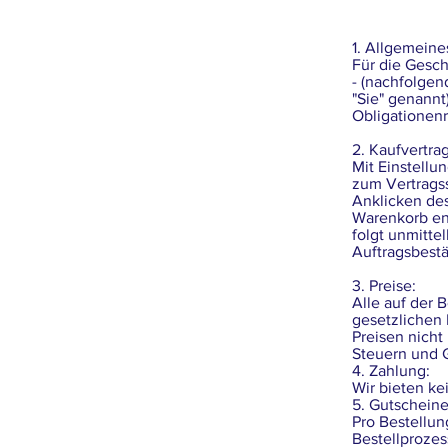
1. Allgemeine
Für die Gesc
- (nachfolgen
"Sie" genannt
Obligationenr
2. Kaufvertrag
Mit Einstellu
zum Vertragss
Anklicken des
Warenkorb en
folgt unmitte
Auftragsbestä
3. Preise:
Alle auf der 
gesetzlichen
Preisen nicht
Steuern und 
4. Zahlung:
Wir bieten ke
5. Gutscheine
Pro Bestellu
Bestellprozes